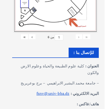
»
›
‹
«
من
6
للإتصال بنا :
العنوان :
كلية علوم الطبيعة والحياة وعلوم الارض
والكون
– جامعة محمد البشير الابراهيمي – برج بوعريريج
البريد الالكتروني :
fsnv@univ-bba.dz
هاتف/فاكس :