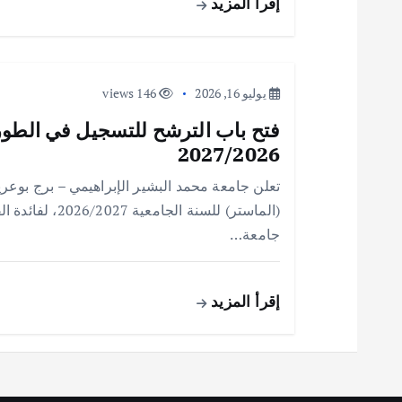
إقرأ المزيد
ق
ا
يوليو 16, 2026
146 views
فتح باب الترشح للتسجيل في الطور ا
ل
2027/2026
ا
تعلن جامعة محمد البشير الإبراهيمي – برج بوعر
(الماستر) للسنة
ت
جامعة…
إقرأ المزيد