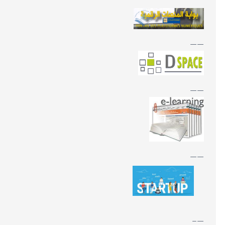
——
——
——
—–