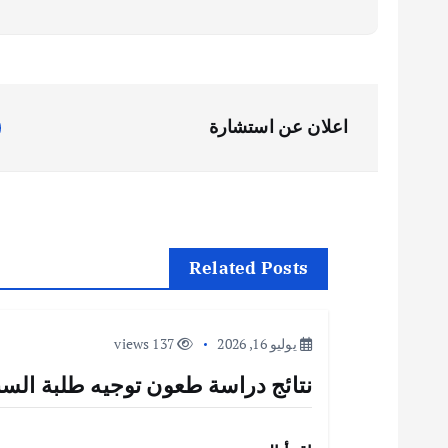
ت
اعلان عن استشارة
ص
فّ
ح
Related Posts
ا
يوليو 16, 2026
137 views
ل
نتائج دراسة طعون توجيه طلبة الس
م